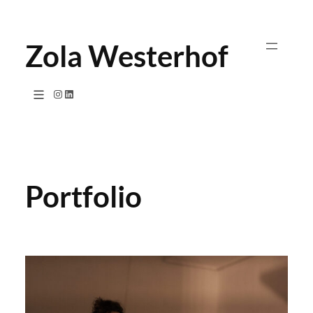
Ga
naar
Zola Westerhof
de
inhoud
Instagram
LinkedIn
Portfolio