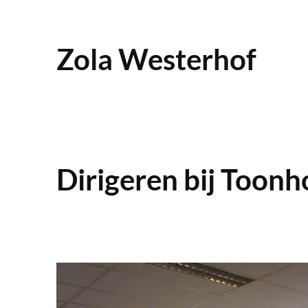
Ga
naar
Zola Westerhof
de
inhoud
Dirigeren bij Toonh